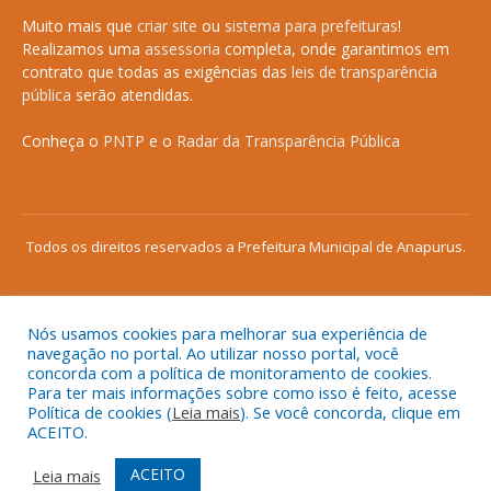
Muito mais que
criar site
ou
sistema para prefeituras
!
Realizamos uma
assessoria
completa, onde garantimos em
contrato que todas as exigências das
leis de transparência
pública
serão atendidas.
Conheça o
PNTP
e o
Radar da Transparência Pública
Todos os direitos reservados a Prefeitura Municipal de Anapurus.
Nós usamos cookies para melhorar sua experiência de
Mapa do Site
Acessar Área Administrativa
navegação no portal. Ao utilizar nosso portal, você
concorda com a política de monitoramento de cookies.
Acessar o Webmail
Para ter mais informações sobre como isso é feito, acesse
Política de cookies (
Leia mais
). Se você concorda, clique em
ACEITO.
ACEITO
Leia mais