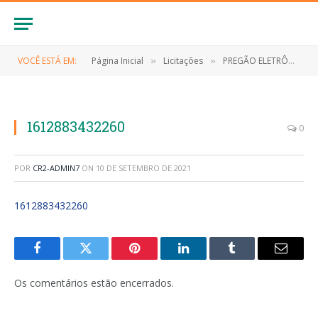
VOCÊ ESTÁ EM:
Página Inicial
Licitações
PREGÃO ELETRÔNICO Nº 006/2021-SRP (EVENTUAL CONTRATAÇÃO DE PESSOA JURÍDICA PARA FORNECIMENTO DE GÊNEROS ALIMENTÍCIOS PERICÍVEIS E NÃO PERICÍVEIS)
»
»
1612883432260
0
POR
CR2-ADMIN7
ON
10 DE SETEMBRO DE 2021
1612883432260
Facebook
Twitter
Pinterest
LinkedIn
Tumblr
E-
mail
Os comentários estão encerrados.