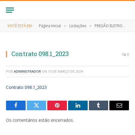
VOCÊ ESTÁ EM:
Página Inicial
Licitações
PREGÃO ELETRONICO Nº 005/2023 (FORMAÇÃO DE REGISTRO DE PREÇOS PARA FUTURA E EVENTUAL CONTRATAÇÃO DE EMPRESA PARA PRESTAÇÃO DE SERVIÇOS DE MANUTENÇÃO PREVENTIVA E CORRETIVA COM REPOSIÇÃO DE PEÇAS PARA OS VEÍCULOS PERTENCENTES)
»
»
Contrato 098.1_2023
0
POR
ADMINISTRADOR
ON
15 DE MARÇO DE 2024
Contrato 098.1_2023
Facebook
Twitter
Pinterest
LinkedIn
Tumblr
E-
mail
Os comentários estão encerrados.