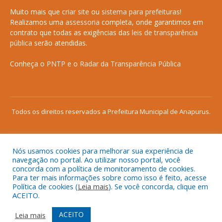
Muito mais que
criar site
ou
sistema para prefeituras
!
Realizamos uma
assessoria
completa, onde garantimos em
contrato que todas as exigências das
leis de transparência
pública
serão atendidas.
Conheça o
PNTP
e o
Radar da Transparência Pública
Todos os direitos reservados a Prefeitura Municipal de Anapurus.
Nós usamos cookies para melhorar sua experiência de
Mapa do Site
Acessar Área Administrativa
navegação no portal. Ao utilizar nosso portal, você
concorda com a política de monitoramento de cookies.
Acessar o Webmail
Para ter mais informações sobre como isso é feito, acesse
Política de cookies (
Leia mais
). Se você concorda, clique em
ACEITO.
ACEITO
Leia mais