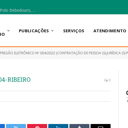
Escola Municipal Vicentina Vieira dos Santos, no Polo Bebedouro, recebeu materiais para a implantação do Cantinho da Leitura e da Sala Multidisciplinar.
PUBLICAÇÕES
SERVIÇOS
ATENDIMENTO
NO
PREGÃO ELETRÔNICO Nº 004/2022 (CONTRATAÇÃO DE PESSOA (S) JURÍDICA (S) PARA FORNECIMENTO DE MEDICAMENTOS E
04-RIBEIRO
0