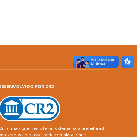
DESENVOLVIDO POR CR2
Muito mais que
criar site
ou
sistema para prefeituras
!
Realizamos uma
assessoria
completa, onde