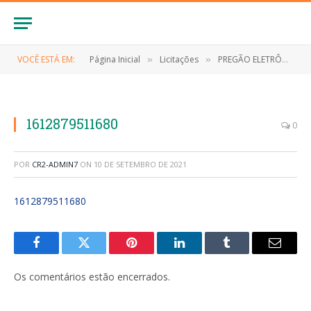
VOCÊ ESTÁ EM:
Página Inicial
Licitações
PREGÃO ELETRÔNICO Nº 004/2021-SRP (EVENTUAL CONTRATAÇÃO DE EMPRESA ESPECIALIZADA PARA FORNECIMENTO DE ÁGUA MINERAL, VASILHAME DE 20 LITROS)
»
»
1612879511680
0
POR
CR2-ADMIN7
ON
10 DE SETEMBRO DE 2021
1612879511680
Facebook
Twitter
Pinterest
LinkedIn
Tumblr
E-
mail
Os comentários estão encerrados.