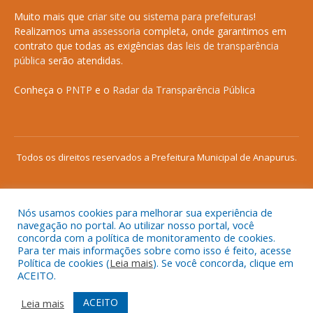
Muito mais que
criar site
ou
sistema para prefeituras
!
Realizamos uma
assessoria
completa, onde garantimos em
contrato que todas as exigências das
leis de transparência
pública
serão atendidas.
Conheça o
PNTP
e o
Radar da Transparência Pública
Todos os direitos reservados a Prefeitura Municipal de Anapurus.
Nós usamos cookies para melhorar sua experiência de
Mapa do Site
Acessar Área Administrativa
navegação no portal. Ao utilizar nosso portal, você
concorda com a política de monitoramento de cookies.
Acessar o Webmail
Para ter mais informações sobre como isso é feito, acesse
Política de cookies (
Leia mais
). Se você concorda, clique em
ACEITO.
ACEITO
Leia mais