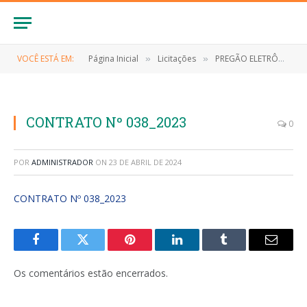
VOCÊ ESTÁ EM:
Página Inicial
Licitações
PREGÃO ELETRÔNICO Nº 003/2023-SRP (CONTRATAÇÃO DE EMPRESA PARA PRESTAÇÃO DE SERVIÇOS DE MANUTENÇÃO PREVENTIVA E CORRETIVA COM REPOSIÇÃO DE PEÇAS PARA OS VEÍCULOS PERTENCENTES A SECRETARIA DE SAÚDE DO MUNICÍPIO DE ANAPURUS/MA)
»
»
CONTRATO Nº 038_2023
0
POR
ADMINISTRADOR
ON
23 DE ABRIL DE 2024
CONTRATO Nº 038_2023
Facebook
Twitter
Pinterest
LinkedIn
Tumblr
E-
mail
Os comentários estão encerrados.