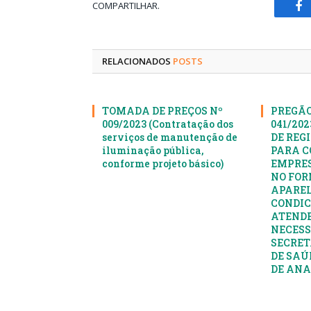
COMPARTILHAR.
Fa
RELACIONADOS
POSTS
TOMADA DE PREÇOS Nº
PREGÃO
009/2023 (Contratação dos
041/20
serviços de manutenção de
DE REG
iluminação pública,
PARA C
conforme projeto básico)
EMPRES
NO FOR
APAREL
CONDIC
ATENDE
NECESS
SECRET
DE SAÚ
DE AN