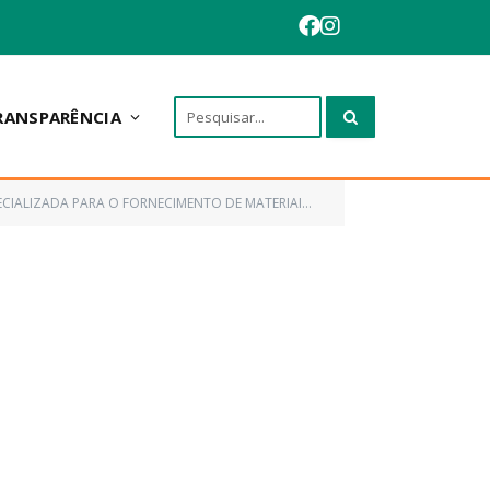
RANSPARÊNCIA
ESSOAL, DE INTERESSE DA SECRETARIA MUNICIPAL DE SAÚDE DO MUNICÍPIO DE ANAPURUS/MA)