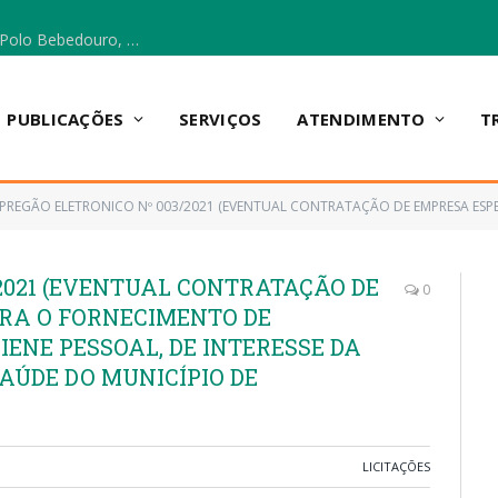
Escola Municipal Vicentina Vieira dos Santos, no Polo Bebedouro, recebeu materiais para a implantação do Cantinho da Leitura e da Sala Multidisciplinar.
PUBLICAÇÕES
SERVIÇOS
ATENDIMENTO
T
PREGÃO ELETRONICO Nº 003/2021 (EVENTUAL CONTRATAÇÃO DE EMPRESA ESPECIALIZADA PARA O FORNECIMENTO DE MATERIAIS DE LIMPEZA E HIGIENE P
2021 (EVENTUAL CONTRATAÇÃO DE
0
RA O FORNECIMENTO DE
IENE PESSOAL, DE INTERESSE DA
AÚDE DO MUNICÍPIO DE
LICITAÇÕES