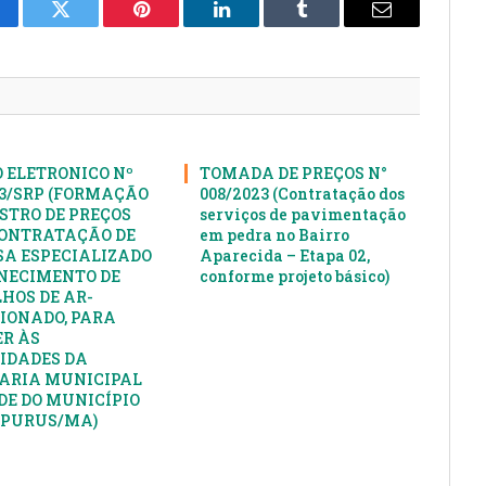
cebook
Twitter
Pinterest
LinkedIn
Tumblr
E-
mail
 ELETRONICO Nº
TOMADA DE PREÇOS N°
23/SRP (FORMAÇÃO
008/2023 (Contratação dos
ISTRO DE PREÇOS
serviços de pavimentação
ONTRATAÇÃO DE
em pedra no Bairro
A ESPECIALIZADO
Aparecida – Etapa 02,
NECIMENTO DE
conforme projeto básico)
HOS DE AR-
IONADO, PARA
R ÀS
IDADES DA
ARIA MUNICIPAL
DE DO MUNICÍPIO
APURUS/MA)