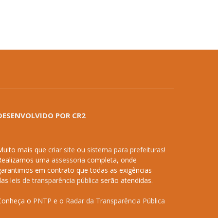
DESENVOLVIDO POR CR2
Muito mais que
criar site
ou
sistema para prefeituras
!
Realizamos uma
assessoria
completa, onde
garantimos em contrato que todas as exigências
das
leis de transparência pública
serão atendidas.
Conheça o
PNTP
e o
Radar da Transparência Pública