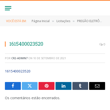
VOCÊ ESTÁ EM:
Página Inicial
Licitações
PREGÃO ELETRÔNICO Nº 002/2021-SRP (CONTRATAÇÃO DE EMPRESA ESPECIALIZADA NO FORNECIMENTO DE GÊNEROS ALIMENTÍCIOS)
»
»
1615400023520
0
POR
CR2-ADMIN7
ON
10 DE SETEMBRO DE 2021
1615400023520
Facebook
Twitter
Pinterest
LinkedIn
Tumblr
E-
mail
Os comentários estão encerrados.