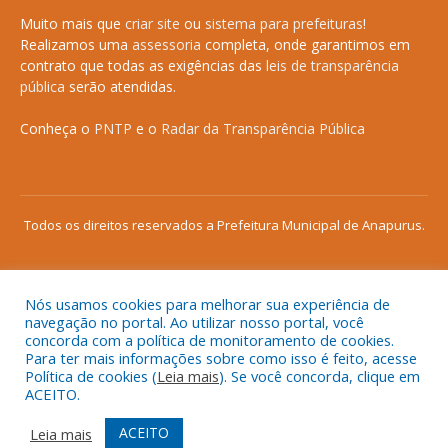
Muito mais que
criar site
ou
sistema para prefeituras
!
Realizamos uma
assessoria
completa, onde garantimos em
contrato que todas as exigências das
leis de transparência
pública
serão atendidas.
Conheça o
PNTP
e o
Radar da Transparência Pública
Todos os direitos reservados a Prefeitura Municipal de Anapurus.
Nós usamos cookies para melhorar sua experiência de
Mapa do Site
Acessar Área Administrativa
navegação no portal. Ao utilizar nosso portal, você
concorda com a política de monitoramento de cookies.
Acessar o Webmail
Para ter mais informações sobre como isso é feito, acesse
Política de cookies (
Leia mais
). Se você concorda, clique em
ACEITO.
ACEITO
Leia mais