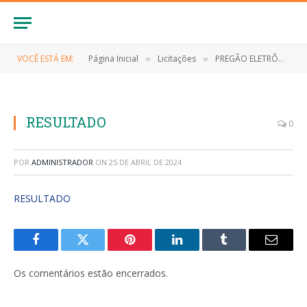
VOCÊ ESTÁ EM:
Página Inicial
Licitações
PREGÃO ELETRÔNICO Nº 001/2023 (Fornecimento de gêneros alimentícios perecíveis e não perecíveis)
»
»
RESULTADO
0
POR
ADMINISTRADOR
ON
25 DE ABRIL DE 2024
RESULTADO
Facebook
Twitter
Pinterest
LinkedIn
Tumblr
E-
mail
Os comentários estão encerrados.