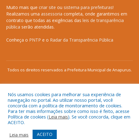
Muito mais que
criar site
ou
sistema para prefeituras
!
Realizamos uma
assessoria
completa, onde garantimos em
contrato que todas as exigências das
leis de transparência
pública
serão atendidas.
Conheça o
PNTP
e o
Radar da Transparência Pública
Todos os direitos reservados a Prefeitura Municipal de Anapurus.
Nós usamos cookies para melhorar sua experiência de
Mapa do Site
Acessar Área Administrativa
navegação no portal. Ao utilizar nosso portal, você
concorda com a política de monitoramento de cookies.
Acessar o Webmail
Para ter mais informações sobre como isso é feito, acesse
Política de cookies (
Leia mais
). Se você concorda, clique em
ACEITO.
ACEITO
Leia mais