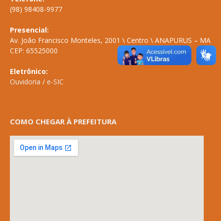
(98) 98408-9977
Presencial:
Av. João Francisco Monteles, 2001 \ Centro \ ANAPURUS – MA
CEP: 65525000
Eletrônico:
Ouvidoria
/
e-SIC
COMO CHEGAR À PREFEITURA