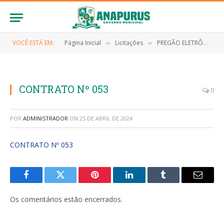
VOCÊ ESTÁ EM:
Página Inicial
Licitações
PREGÃO ELETRÔNICO Nº 001/2023 (Fornecimento de gêneros alimentícios perecíveis e não perecíveis)
»
»
CONTRATO Nº 053
0
POR
ADMINISTRADOR
ON
25 DE ABRIL DE 2024
CONTRATO Nº 053
Facebook
Twitter
Pinterest
LinkedIn
Tumblr
E-
mail
Os comentários estão encerrados.