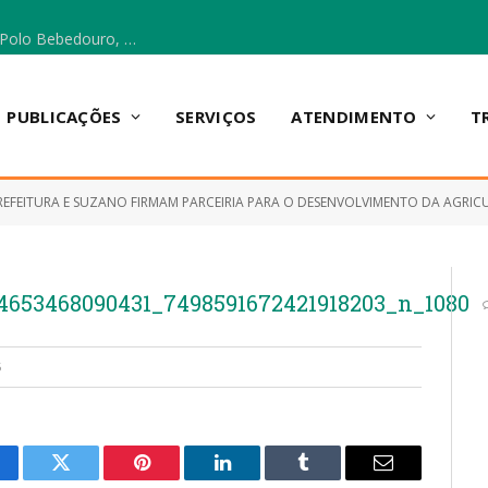
Escola Municipal Vicentina Vieira dos Santos, no Polo Bebedouro, recebeu materiais para a implantação do Cantinho da Leitura e da Sala Multidisciplinar.
PUBLICAÇÕES
SERVIÇOS
ATENDIMENTO
T
REFEITURA E SUZANO FIRMAM PARCEIRIA PARA O DESENVOLVIMENTO DA AGRIC
4653468090431_7498591672421918203_n_1080
5
cebook
Twitter
Pinterest
LinkedIn
Tumblr
E-