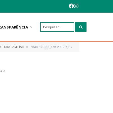
RANSPARÊNCIA
ULTURA FAMILIAR
Snapinst.app_476354179_18054653468090431_7498591672421918203_n_1080
»
0