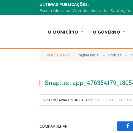
ÚLTIMAS PUBLICAÇÕES:
O MUNICÍPIO
O GOVERNO
VOCÊ ESTÁ EM:
Página Inicial
Notícias
P
»
»
Snapinst.app_476354179_1805
POR
SECRETARIACOMUNICACAO11
ON
9 DE MARÇO DE 202
COMPARTILHAR.
Fa