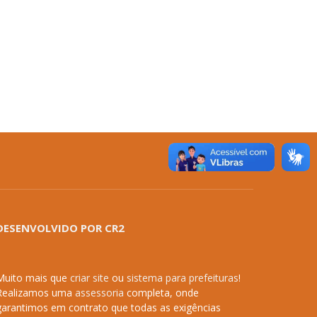
DESENVOLVIDO POR CR2
Muito mais que
criar site
ou
sistema para prefeituras
!
Realizamos uma
assessoria
completa, onde
garantimos em contrato que todas as exigências