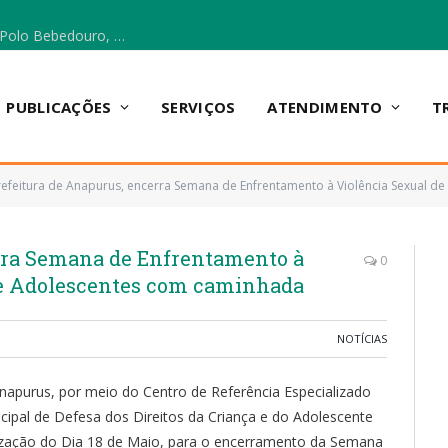
Escola Municipal Vicentina Vieira dos Santos, no Polo Bebedouro, recebeu materiais para a implantação do Cantinho da Leitura e da Sala Multidisciplinar.
PUBLICAÇÕES
SERVIÇOS
ATENDIMENTO
T
refeitura de Anapurus, encerra Semana de Enfrentamento à Violência Sexual d
rra Semana de Enfrentamento à
0
 e Adolescentes com caminhada
NOTÍCIAS
 Anapurus, por meio do Centro de Referência Especializado
cipal de Defesa dos Direitos da Criança e do Adolescente
zação do Dia 18 de Maio, para o encerramento da Semana