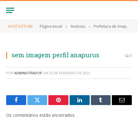
VOCÊ ESTÁ EM:
Página Inicial
Notícias
Prefeitura de Anapurus convoca aprovados em concurso público para apresentação de documentos necessários para nomeação e posse
»
»
sem imagem perfil anapurus
0
POR
ADMINISTRADOR
ON
25 DE FEVEREIRO DE 2025
Facebook
Twitter
Pinterest
LinkedIn
Tumblr
E-
mail
Os comentários estão encerrados.