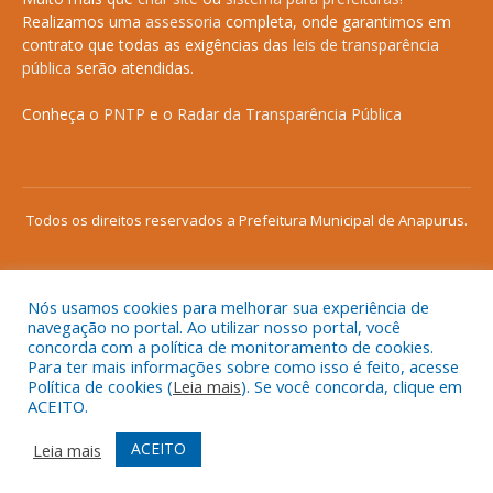
Realizamos uma
assessoria
completa, onde garantimos em
contrato que todas as exigências das
leis de transparência
pública
serão atendidas.
Conheça o
PNTP
e o
Radar da Transparência Pública
Todos os direitos reservados a Prefeitura Municipal de Anapurus.
Nós usamos cookies para melhorar sua experiência de
Mapa do Site
Acessar Área Administrativa
navegação no portal. Ao utilizar nosso portal, você
concorda com a política de monitoramento de cookies.
Acessar o Webmail
Para ter mais informações sobre como isso é feito, acesse
Política de cookies (
Leia mais
). Se você concorda, clique em
ACEITO.
ACEITO
Leia mais