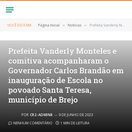
VOCÊ ESTÁ EM:
Página Inicial
Notícias
Prefeita Vanderly Monteles e comitiva acompanharam o Governador Carlos Brandão em inauguração de Escola no povoado Santa Teresa, município de Brejo
»
»
NOTÍCIAS
Prefeita Vanderly Monteles e
comitiva acompanharam o
Governador Carlos Brandão em
inauguração de Escola no
povoado Santa Teresa,
município de Brejo
POR
CR2-ADMIN8
9 DE JUNHO DE 2023
NENHUM COMENTÁRIO
1 MIN DE LEITURA