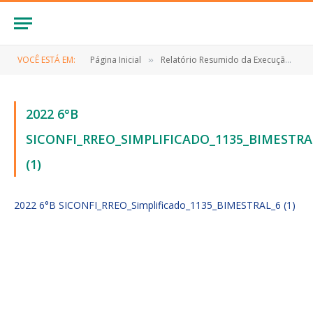
VOCÊ ESTÁ EM:
Página Inicial
Relatório Resumido da Execução Orçamentária (RREO)
»
2022 6°B
SICONFI_RREO_SIMPLIFICADO_1135_BIMESTRA
(1)
2022 6°B SICONFI_RREO_Simplificado_1135_BIMESTRAL_6 (1)