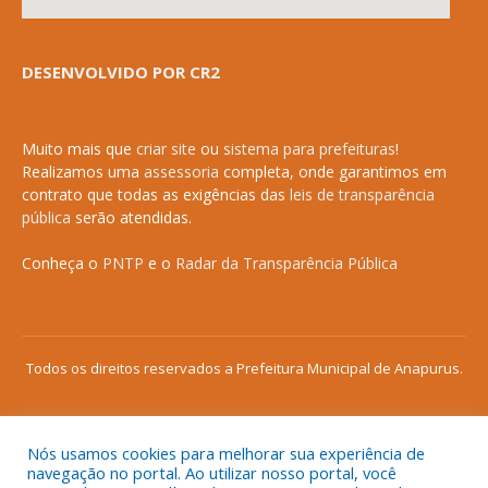
DESENVOLVIDO POR CR2
Muito mais que
criar site
ou
sistema para prefeituras
!
Realizamos uma
assessoria
completa, onde garantimos em
contrato que todas as exigências das
leis de transparência
pública
serão atendidas.
Conheça o
PNTP
e o
Radar da Transparência Pública
Todos os direitos reservados a Prefeitura Municipal de Anapurus.
Nós usamos cookies para melhorar sua experiência de
Mapa do Site
Acessar Área Administrativa
navegação no portal. Ao utilizar nosso portal, você