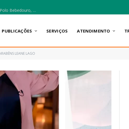
Escola Municipal Vicentina Vieira dos Santos, no Polo Bebedouro, recebeu materiais para a implantação do Cantinho da Leitura e da Sala Multidisciplinar.
PUBLICAÇÕES
SERVIÇOS
ATENDIMENTO
T
ARABÉNS LEANE LAGO