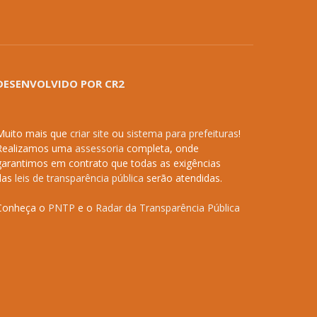
DESENVOLVIDO POR CR2
Muito mais que
criar site
ou
sistema para prefeituras
!
Realizamos uma
assessoria
completa, onde
garantimos em contrato que todas as exigências
das
leis de transparência pública
serão atendidas.
Conheça o
PNTP
e o
Radar da Transparência Pública