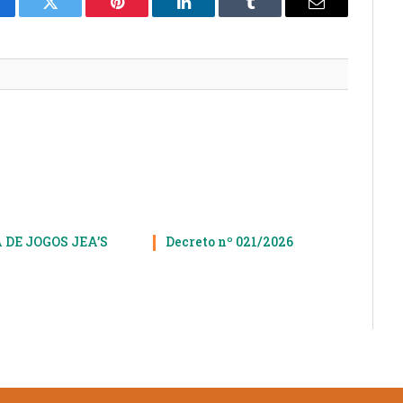
cebook
Twitter
Pinterest
LinkedIn
Tumblr
E-
mail
 DE JOGOS JEA’S
Decreto nº 021/2026