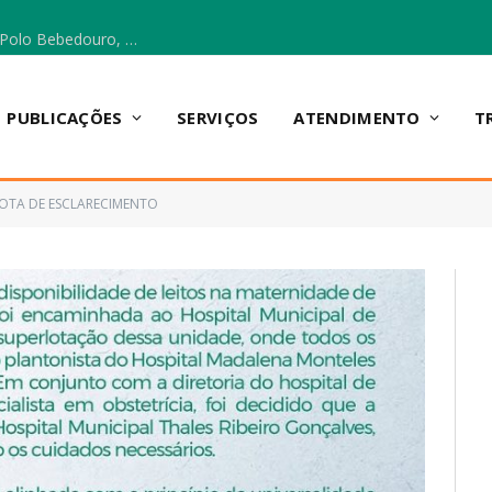
Escola Municipal Vicentina Vieira dos Santos, no Polo Bebedouro, recebeu materiais para a implantação do Cantinho da Leitura e da Sala Multidisciplinar.
PUBLICAÇÕES
SERVIÇOS
ATENDIMENTO
T
OTA DE ESCLARECIMENTO