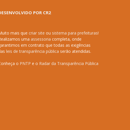
DESENVOLVIDO POR CR2
Muito mais que
criar site
ou
sistema para prefeituras
!
Realizamos uma
assessoria
completa, onde
garantimos em contrato que todas as exigências
das
leis de transparência pública
serão atendidas.
Conheça o
PNTP
e o
Radar da Transparência Pública