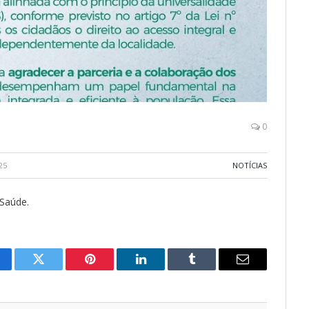
0
25
NOTÍCIAS
 Saúde.
cebook
Twitter
Pinterest
LinkedIn
Tumblr
E-
mail