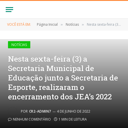
VOCÊ ESTÁ EM:
Página Inicial
Notícias
Nesta sexta-feira (3) a Secretaria Municipal de Educação junto a Secretaria de Esporte, realizaram o encerramento dos JEA’s 2022
»
»
NOTÍCIAS
Nesta sexta-feira (3) a
Secretaria Municipal de
Educação junto a Secretaria de
Esporte, realizaram o
encerramento dos JEA’s 2022
POR
CR2-ADMIN7
4 DE JUNHO DE 2022
NENHUM COMENTÁRIO
1 MIN DE LEITURA