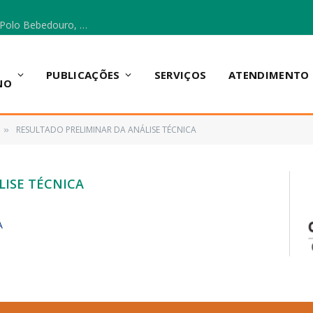
Escola Municipal Vicentina Vieira dos Santos, no Polo Bebedouro, recebeu materiais para a implantação do Cantinho da Leitura e da Sala Multidisciplinar.
PUBLICAÇÕES
SERVIÇOS
ATENDIMENTO
NO
RESULTADO PRELIMINAR DA ANÁLISE TÉCNICA
»
LISE TÉCNICA
A