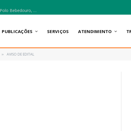
Escola Municipal Vicentina Vieira dos Santos, no Polo Bebedouro, recebeu materiais para a implantação do Cantinho da Leitura e da Sala Multidisciplinar.
PUBLICAÇÕES
SERVIÇOS
ATENDIMENTO
T
AVISO DE EDITAL
»