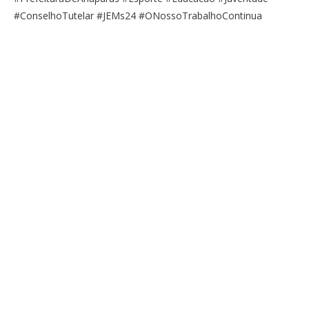
#ConselhoTutelar #JEMs24 #ONossoTrabalhoContinua