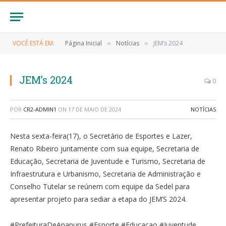
VOCÊ ESTÁ EM:
Página Inicial
Notícias
JEM’s 2024
»
»
JEM’s 2024
0
POR
CR2-ADMIN1
ON
17 DE MAIO DE 2024
NOTÍCIAS
Nesta sexta-feira(17), o Secretário de Esportes e Lazer,
Renato Ribeiro juntamente com sua equipe, Secretaria de
Educação, Secretaria de Juventude e Turismo, Secretaria de
Infraestrutura e Urbanismo, Secretaria de Administração e
Conselho Tutelar se reúnem com equipe da Sedel para
apresentar projeto para sediar a etapa do JEM’S 2024.
#PrefeituraDeAnapurus #Esporte #Educacao #Juventude