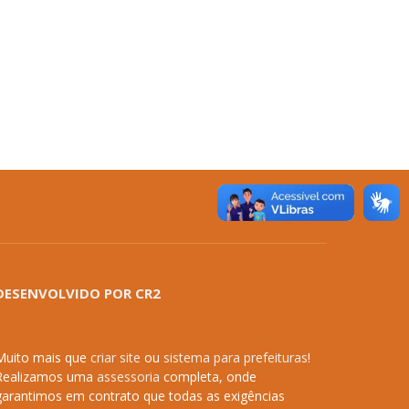
DESENVOLVIDO POR CR2
Muito mais que
criar site
ou
sistema para prefeituras
!
Realizamos uma
assessoria
completa, onde
garantimos em contrato que todas as exigências