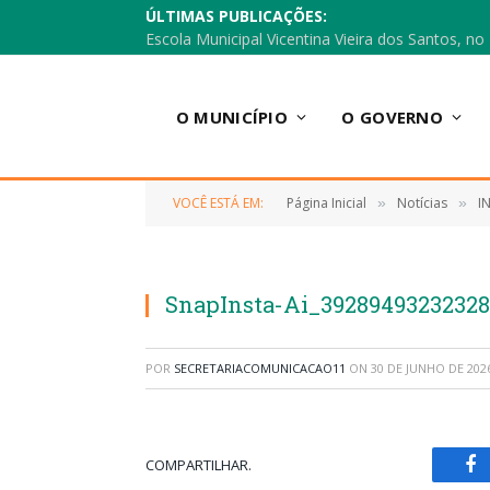
ÚLTIMAS PUBLICAÇÕES:
O MUNICÍPIO
O GOVERNO
VOCÊ ESTÁ EM:
Página Inicial
Notícias
I
»
»
SnapInsta-Ai_3928949323232
POR
SECRETARIACOMUNICACAO11
ON
30 DE JUNHO DE 202
COMPARTILHAR.
Fa