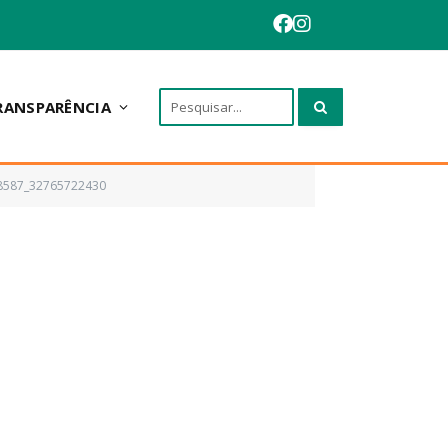
RANSPARÊNCIA
98587_32765722430