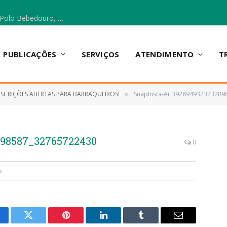
Escola Municipal Vicentina Vieira dos Santos, no Polo Bebedouro, recebeu materiais para a implantação do Cantinho da Leitura e da Sala Multidisciplinar.
PUBLICAÇÕES
SERVIÇOS
ATENDIMENTO
T
NSCRIÇÕES ABERTAS PARA BARRAQUEIROS!
SnapInsta-Ai_39289493232328
»
898587_32765722430
0
6
cebook
Twitter
Pinterest
LinkedIn
Tumblr
E-