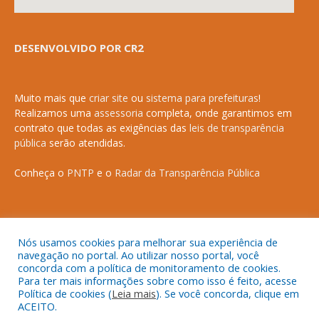
DESENVOLVIDO POR CR2
Muito mais que
criar site
ou
sistema para prefeituras
!
Realizamos uma
assessoria
completa, onde garantimos em
contrato que todas as exigências das
leis de transparência
pública
serão atendidas.
Conheça o
PNTP
e o
Radar da Transparência Pública
Todos os direitos reservados a Prefeitura Municipal de Anapurus.
Nós usamos cookies para melhorar sua experiência de
navegação no portal. Ao utilizar nosso portal, você
concorda com a política de monitoramento de cookies.
Para ter mais informações sobre como isso é feito, acesse
Política de cookies (
Leia mais
). Se você concorda, clique em
ACEITO.
Mapa do Site
Acessar Área Administrativa