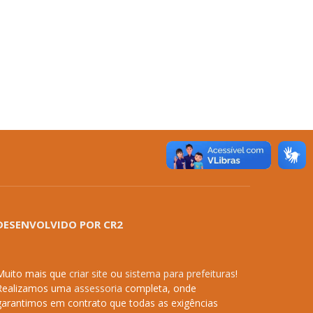
DESENVOLVIDO POR CR2
Muito mais que
criar site
ou
sistema para prefeituras
!
Realizamos uma
assessoria
completa, onde
garantimos em contrato que todas as exigências