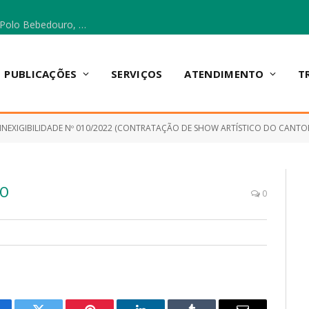
Escola Municipal Vicentina Vieira dos Santos, no Polo Bebedouro, recebeu materiais para a implantação do Cantinho da Leitura e da Sala Multidisciplinar.
PUBLICAÇÕES
SERVIÇOS
ATENDIMENTO
T
INEXIGIBILIDADE Nº 010/2022 (CONTRATAÇÃO DE SHOW ARTÍSTICO DO CANTOR ZE VAQUEIRO, COMO ATRAÇÃO PRINC
ÃO
0