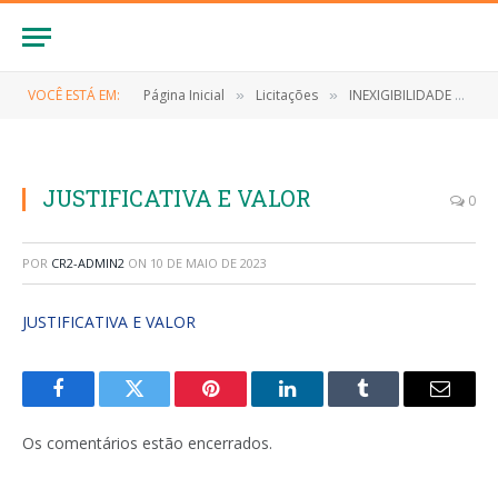
VOCÊ ESTÁ EM:
Página Inicial
Licitações
INEXIGIBILIDADE Nº 003/2023 (Contratação de show artístico do cantor Avine Vinny, como atração principal das festividades do carnaval da cidade de Anapurus/MA)
»
»
JUSTIFICATIVA E VALOR
0
POR
CR2-ADMIN2
ON
10 DE MAIO DE 2023
JUSTIFICATIVA E VALOR
Facebook
Twitter
Pinterest
LinkedIn
Tumblr
E-
mail
Os comentários estão encerrados.