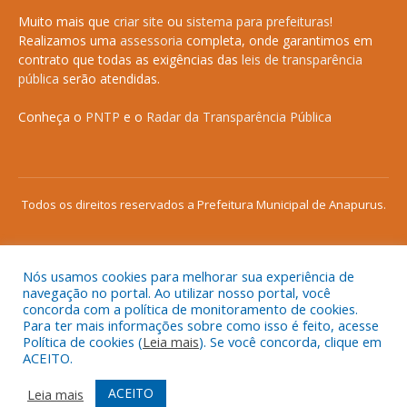
Muito mais que
criar site
ou
sistema para prefeituras
!
Realizamos uma
assessoria
completa, onde garantimos em
contrato que todas as exigências das
leis de transparência
pública
serão atendidas.
Conheça o
PNTP
e o
Radar da Transparência Pública
Todos os direitos reservados a Prefeitura Municipal de Anapurus.
Nós usamos cookies para melhorar sua experiência de
Mapa do Site
Acessar Área Administrativa
navegação no portal. Ao utilizar nosso portal, você
concorda com a política de monitoramento de cookies.
Acessar o Webmail
Para ter mais informações sobre como isso é feito, acesse
Política de cookies (
Leia mais
). Se você concorda, clique em
ACEITO.
ACEITO
Leia mais