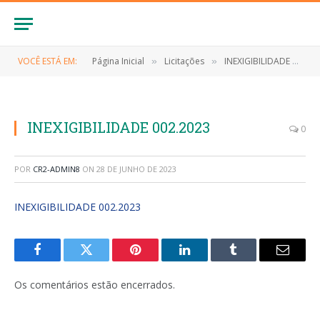
VOCÊ ESTÁ EM:
Página Inicial
Licitações
INEXIGIBILIDADE Nº 002/2023 (Contratação de show artístico do cantor Murilo Hulf, como atração principal das festividades do pré carnaval da cidade de Anapurus/MA)
»
»
INEXIGIBILIDADE 002.2023
0
POR
CR2-ADMIN8
ON
28 DE JUNHO DE 2023
INEXIGIBILIDADE 002.2023
Facebook
Twitter
Pinterest
LinkedIn
Tumblr
E-
mail
Os comentários estão encerrados.