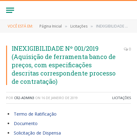
VOCÊ ESTÁ EM:
Página Inicial
Licitações
INEXIGIBILIDADE Nº 001/2019 (Aquisição de ferramenta banco de preços, com especificações descritas correspondente processo de contratação)
»
»
INEXIGIBILIDADE Nº 001/2019
0
(Aquisição de ferramenta banco de
preços, com especificações
descritas correspondente processo
de contratação)
POR
CR2-ADMIN3
ON
16 DE JANEIRO DE 2019
LICITAÇÕES
Termo de Ratificação
Documento
Solicitação de Dispensa