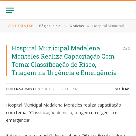
VOCÊ ESTÁ EM:
Página Inicial
Notícias
Hospital Municipal Madalena Monteles Realiza Capacitação Com Tema: Classificação de Risco, Triagem na Urgência e Emergência
»
»
Hospital Municipal Madalena
0
Monteles Realiza Capacitação Com
Tema: Classificação de Risco,
Triagem na Urgência e Emergência
POR
CR2-ADMIN3
ON
7 DE FEVEREIRO DE 2021
NOTÍCIAS
Hospital Municipal Madalena Monteles realiza capacitação
com tema: “Classificação de risco, triagem na urgência e
emergência”
Foi realizado na manhã deste sábado (06), na Escola Isidoro