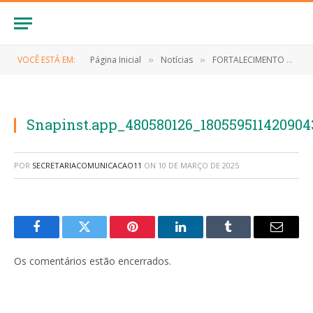
VOCÊ ESTÁ EM:
Página Inicial
Notícias
FORTALECIMENTO DA EDUCAÇÃO SUPERIOR
»
»
Snapinst.app_480580126_180559511420904
POR
SECRETARIACOMUNICACAO11
ON
10 DE MARÇO DE 2025
Facebook
Twitter
Pinterest
LinkedIn
Tumblr
E-
mail
Os comentários estão encerrados.