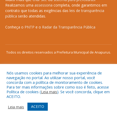
Realizamos uma
assessoria
completa, onde garantimos em
contrato que todas as exigências das
leis de transparência
pública
serão atendidas.
Conheça o
PNTP
e o
Radar da Transparência Pública
Todos os direitos reservados a Prefeitura Municipal de Anapurus.
Nós usamos cookies para melhorar sua experiência de
Mapa do Site
Acessar Área Administrativa
navegação no portal. Ao utilizar nosso portal, você
concorda com a política de monitoramento de cookies.
Acessar o Webmail
Para ter mais informações sobre como isso é feito, acesse
Política de cookies (
Leia mais
). Se você concorda, clique em
ACEITO.
ACEITO
Leia mais