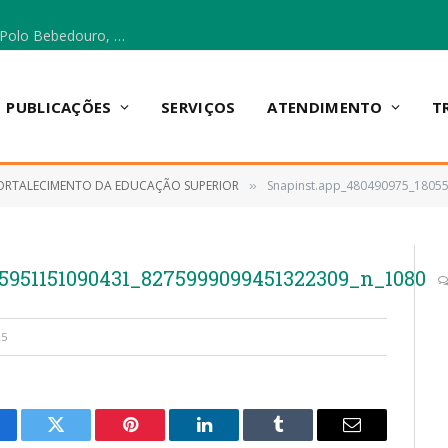
Escola Municipal Vicentina Vieira dos Santos, no Polo Bebedouro, recebeu materiais para a implantação do Cantinho da Leitura e da Sala Multidisciplinar.
PUBLICAÇÕES
SERVIÇOS
ATENDIMENTO
T
ORTALECIMENTO DA EDUCAÇÃO SUPERIOR
Snapinst.app_480490975_1805
»
5951151090431_8275999099451322309_n_1080
25
cebook
Twitter
Pinterest
LinkedIn
Tumblr
E-