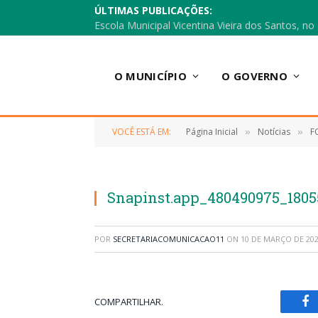
ÚLTIMAS PUBLICAÇÕES:
O MUNICÍPIO
O GOVERNO
VOCÊ ESTÁ EM:
Página Inicial
Notícias
F
»
»
Snapinst.app_480490975_1805
POR
SECRETARIACOMUNICACAO11
ON
10 DE MARÇO DE 20
COMPARTILHAR.
Fa