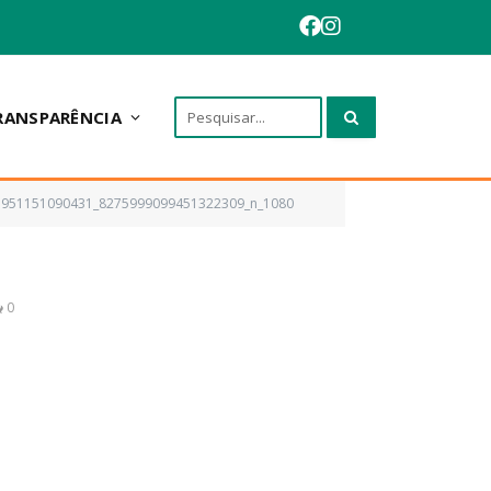
RANSPARÊNCIA
5951151090431_8275999099451322309_n_1080
0