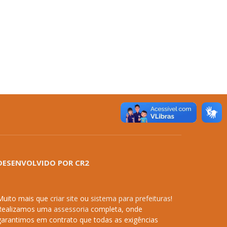
DESENVOLVIDO POR CR2
Muito mais que
criar site
ou
sistema para prefeituras
!
Realizamos uma
assessoria
completa, onde
garantimos em contrato que todas as exigências