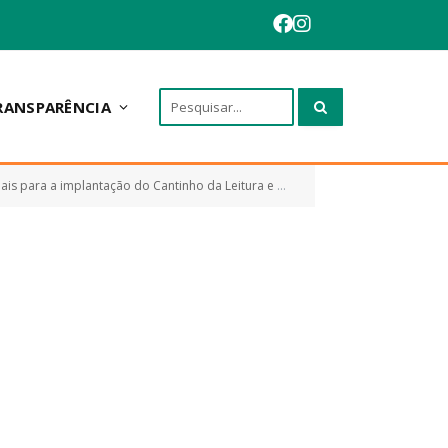
RANSPARÊNCIA
antação do Cantinho da Leitura e da Sala Multidisciplinar.
S
»