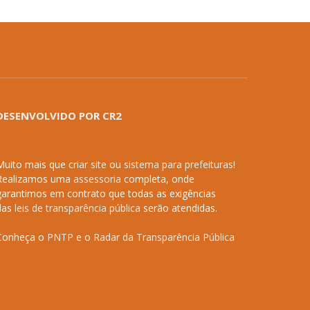
DESENVOLVIDO POR CR2
Muito mais que
criar site
ou
sistema para prefeituras
!
Realizamos uma
assessoria
completa, onde
garantimos em contrato que todas as exigências
das
leis de transparência pública
serão atendidas.
Conheça o
PNTP
e o
Radar da Transparência Pública