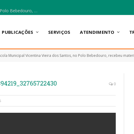
Escola Municipal Vicentina Vieira dos Santos, no Polo Bebedouro, recebeu materiais para a implantação do Cantinho da Leitura e da Sala Multidisciplinar.
PUBLICAÇÕES
SERVIÇOS
ATENDIMENTO
T
cola Municipal Vicentina Vieira dos Santos, no Polo Bebedouro, recebeu materiais para a impl
894219_32765722430
0
6