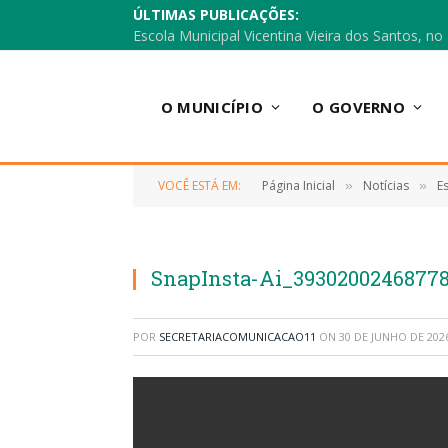
ÚLTIMAS PUBLICAÇÕES:
O MUNICÍPIO
O GOVERNO
VOCÊ ESTÁ EM:
Página Inicial
Notícias
Es
»
»
SnapInsta-Ai_3930200246877
POR
SECRETARIACOMUNICACAO11
ON
30 DE JUNHO DE 202