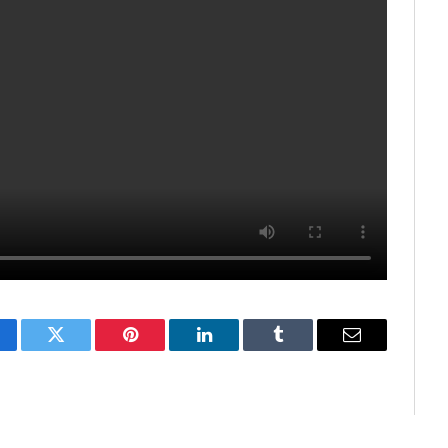
cebook
Twitter
Pinterest
LinkedIn
Tumblr
E-
mail