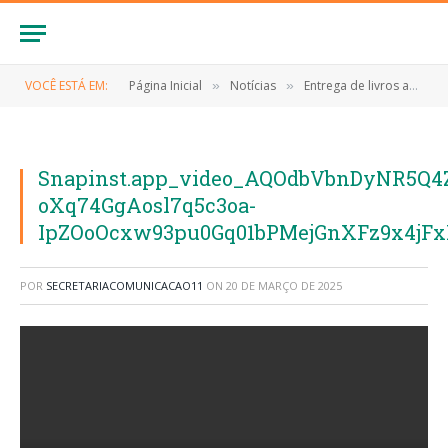
VOCÊ ESTÁ EM:
Página Inicial
Notícias
Entrega de livros aos diretores
»
»
Snapinst.app_video_AQOdbVbnDyNR5Q4Z
oXq74GgAosl7q5c3oa-
IpZOoOcxw93pu0Gq01bPMejGnXFz9x4jF
POR
SECRETARIACOMUNICACAO11
ON
20 DE MARÇO DE 2025