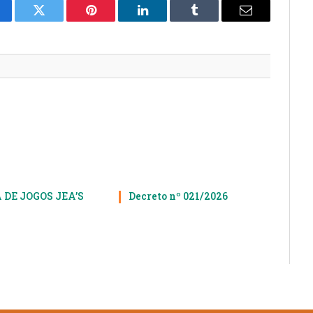
cebook
Twitter
Pinterest
LinkedIn
Tumblr
E-
mail
 DE JOGOS JEA’S
Decreto nº 021/2026