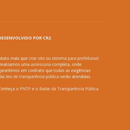
DESENVOLVIDO POR CR2
Muito mais que
criar site
ou
sistema para prefeituras
!
Realizamos uma
assessoria
completa, onde
garantimos em contrato que todas as exigências
das
leis de transparência pública
serão atendidas.
Conheça o
PNTP
e o
Radar da Transparência Pública