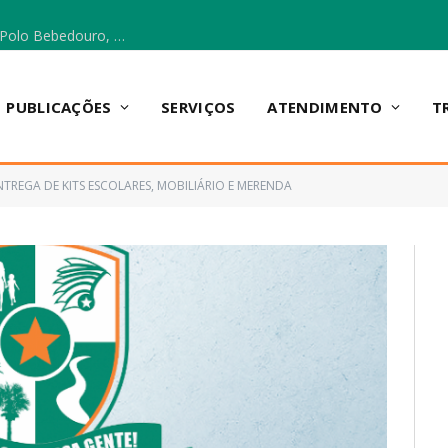
Escola Municipal Vicentina Vieira dos Santos, no Polo Bebedouro, recebeu materiais para a implantação do Cantinho da Leitura e da Sala Multidisciplinar.
PUBLICAÇÕES
SERVIÇOS
ATENDIMENTO
T
NTREGA DE KITS ESCOLARES, MOBILIÁRIO E MERENDA