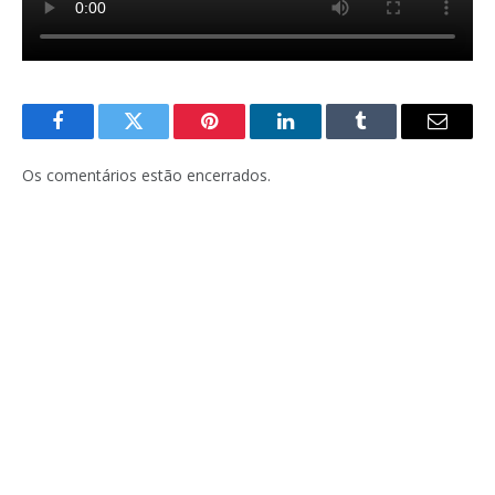
Facebook
Twitter
Pinterest
LinkedIn
Tumblr
E-
mail
Os comentários estão encerrados.