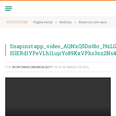
VOCÊ ESTÁ EM:
Página Inicial
Notícias
Encerrou com sucesso o Torneio dos Blocos Carnavalescos de Anapurus.
»
»
Snapinst.app_video_AQNxQ5Dn6br_I9zL
ISlERd1YPeVLh1LujrYo89KxVPhs3nz2Ns
POR
SECRETARIACOMUNICACAO11
ON
10 DE MARÇO DE 2025