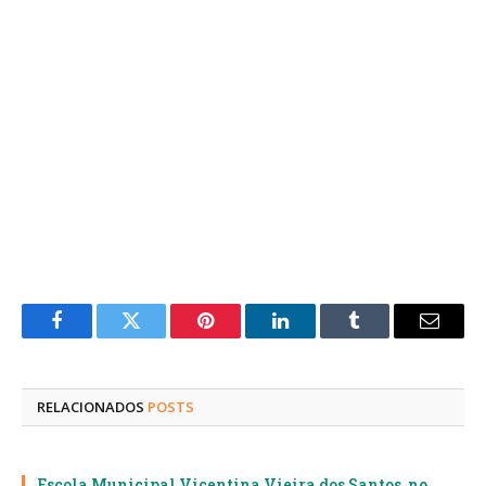
Facebook
Twitter
Pinterest
LinkedIn
Tumblr
E-
mail
RELACIONADOS
POSTS
Escola Municipal Vicentina Vieira dos Santos, no