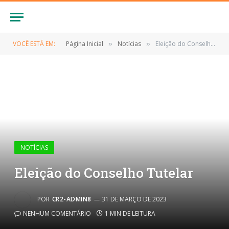
VOCÊ ESTÁ EM:
Página Inicial
Notícias
Eleição do Conselho Tutelar
»
»
NOTÍCIAS
Eleição do Conselho Tutelar
POR
CR2-ADMIN8
31 DE MARÇO DE 2023
NENHUM COMENTÁRIO
1 MIN DE LEITURA