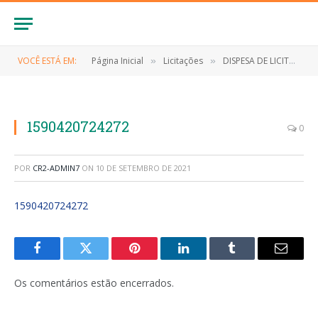
VOCÊ ESTÁ EM:
Página Inicial
Licitações
DISPESA DE LICITAÇÃO Nº 016/2020 (CONTRATAÇÃO DE DE MEDICAMENTOS (HEPARINA 5.000UI/MI E ENOXAPARINA SÓDICA))
»
»
1590420724272
0
POR
CR2-ADMIN7
ON
10 DE SETEMBRO DE 2021
1590420724272
Facebook
Twitter
Pinterest
LinkedIn
Tumblr
E-
mail
Os comentários estão encerrados.