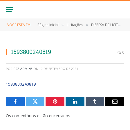
VOCÊ ESTÁ EM:
Página Inicial
Licitações
DISPESA DE LICITAÇÃO Nº 010/2020 (Contratação de empresa para aquisição de equipamentos de proteção indivial-EPI (Macacão e Mascara) referente as medidas de enfrentamento ao Novo Coronavírus (Covid-19))
»
»
1593800240819
0
POR
CR2-ADMIN3
ON
10 DE SETEMBRO DE 2021
1593800240819
Facebook
Twitter
Pinterest
LinkedIn
Tumblr
E-
mail
Os comentários estão encerrados.