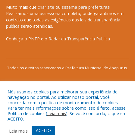
Muito mais que
criar site
ou
sistema para prefeituras
!
Realizamos uma
assessoria
completa, onde garantimos em
contrato que todas as exigências das
leis de transparência
pública
serão atendidas.
Conheça o
PNTP
e o
Radar da Transparência Pública
Todos os direitos reservados a Prefeitura Municipal de Anapurus.
Nós usamos cookies para melhorar sua experiência de
Mapa do Site
Acessar Área Administrativa
navegação no portal. Ao utilizar nosso portal, você
concorda com a política de monitoramento de cookies.
Acessar o Webmail
Para ter mais informações sobre como isso é feito, acesse
Política de cookies (
Leia mais
). Se você concorda, clique em
ACEITO.
ACEITO
Leia mais