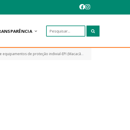
RANSPARÊNCIA
Mascara) referente as medidas de enfrentamento ao Novo Coronavírus (Covid-19))