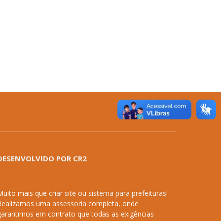
DESENVOLVIDO POR CR2
Muito mais que
criar site
ou
sistema para prefeituras
!
Realizamos uma
assessoria
completa, onde
garantimos em contrato que todas as exigências