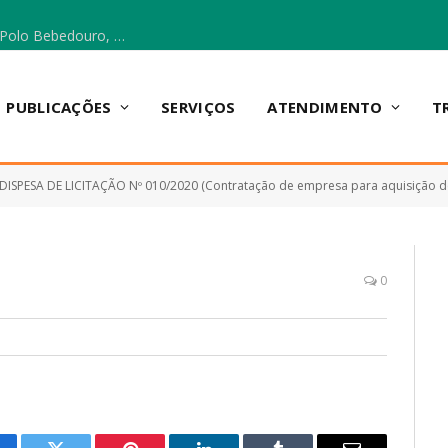
Escola Municipal Vicentina Vieira dos Santos, no Polo Bebedouro, recebeu materiais para a implantação do Cantinho da Leitura e da Sala Multidisciplinar.
PUBLICAÇÕES
SERVIÇOS
ATENDIMENTO
T
DISPESA DE LICITAÇÃO Nº 010/2020 (Contratação de empresa para aquisição de equipamentos de proteção indivial-EPI (Macacão e 
0