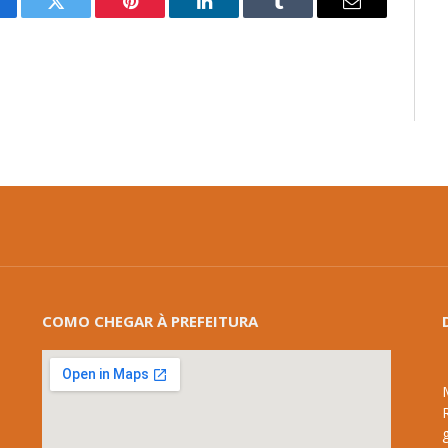
cebook
Twitter
Pinterest
LinkedIn
Tumblr
E-
mail
COMO CHEGAR À PREFEITURA