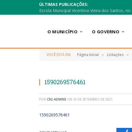
ÚLTIMAS PUBLICAÇÕES:
O MUNICÍPIO
O GOVERNO
VOCÊ ESTÁ EM:
Página Inicial
Licitações
»
»
1590269576461
POR
CR2-ADMIN3
ON
10 DE SETEMBRO DE 2021
1590269576461