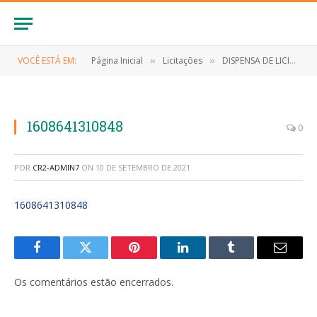
VOCÊ ESTÁ EM:
Página Inicial
Licitações
DISPENSA DE LICITAÇÃO Nº 038/2020 (CONTRATAÇÃO DIRETA, POR DISPENSA DE LICITAÇÃO, DE EMPRESA PARA FORNECIMENTO DE TOTEM DISPENSADOR DE ÁCOOL EM GEL)
»
»
1608641310848
0
POR
CR2-ADMIN7
ON
10 DE SETEMBRO DE 2021
1608641310848
Facebook
Twitter
Pinterest
LinkedIn
Tumblr
E-
mail
Os comentários estão encerrados.