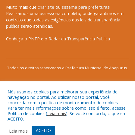
Muito mais que
criar site
ou
sistema para prefeituras
!
Realizamos uma
assessoria
completa, onde garantimos em
contrato que todas as exigências das
leis de transparência
pública
serão atendidas.
Conheça o
PNTP
e o
Radar da Transparência Pública
Todos os direitos reservados a Prefeitura Municipal de Anapurus.
Nós usamos cookies para melhorar sua experiência de
Mapa do Site
Acessar Área Administrativa
navegação no portal. Ao utilizar nosso portal, você
concorda com a política de monitoramento de cookies.
Acessar o Webmail
Para ter mais informações sobre como isso é feito, acesse
Política de cookies (
Leia mais
). Se você concorda, clique em
ACEITO.
ACEITO
Leia mais