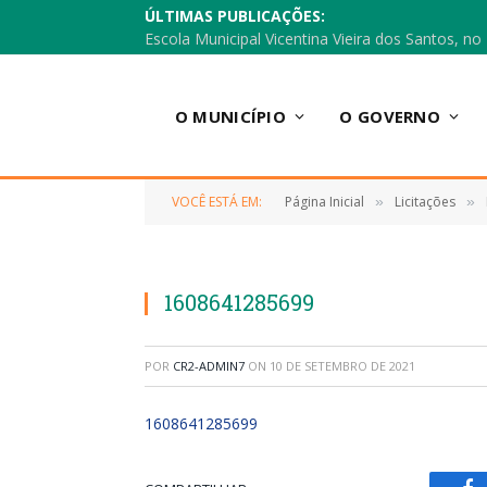
ÚLTIMAS PUBLICAÇÕES:
O MUNICÍPIO
O GOVERNO
VOCÊ ESTÁ EM:
Página Inicial
Licitações
»
»
1608641285699
POR
CR2-ADMIN7
ON
10 DE SETEMBRO DE 2021
1608641285699