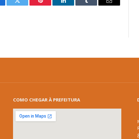
cebook
Twitter
Pinterest
LinkedIn
Tumblr
E-
mail
COMO CHEGAR À PREFEITURA