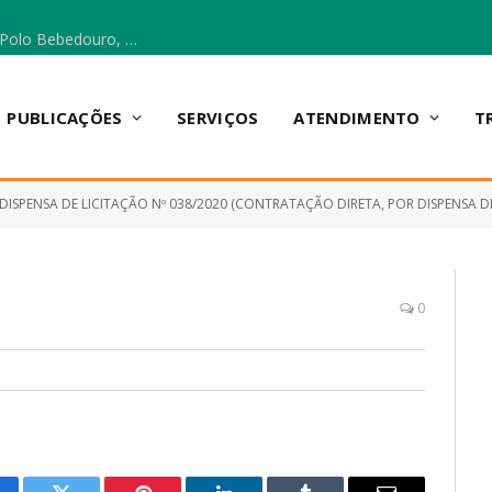
Escola Municipal Vicentina Vieira dos Santos, no Polo Bebedouro, recebeu materiais para a implantação do Cantinho da Leitura e da Sala Multidisciplinar.
PUBLICAÇÕES
SERVIÇOS
ATENDIMENTO
T
DISPENSA DE LICITAÇÃO Nº 038/2020 (CONTRATAÇÃO DIRETA, POR DISPENSA DE LICITAÇÃO, DE EMPRES
0