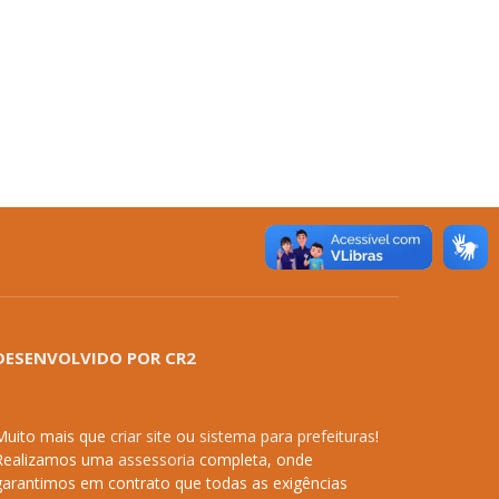
DESENVOLVIDO POR CR2
Muito mais que
criar site
ou
sistema para prefeituras
!
Realizamos uma
assessoria
completa, onde
garantimos em contrato que todas as exigências