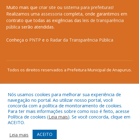
Muito mais que
criar site
ou
sistema para prefeituras
!
Realizamos uma
assessoria
completa, onde garantimos em
contrato que todas as exigências das
leis de transparência
pública
serão atendidas.
Conheça o
PNTP
e o
Radar da Transparência Pública
Todos os direitos reservados a Prefeitura Municipal de Anapurus.
Nós usamos cookies para melhorar sua experiência de
Mapa do Site
Acessar Área Administrativa
navegação no portal. Ao utilizar nosso portal, você
concorda com a política de monitoramento de cookies.
Acessar o Webmail
Para ter mais informações sobre como isso é feito, acesse
Política de cookies (
Leia mais
). Se você concorda, clique em
ACEITO.
ACEITO
Leia mais