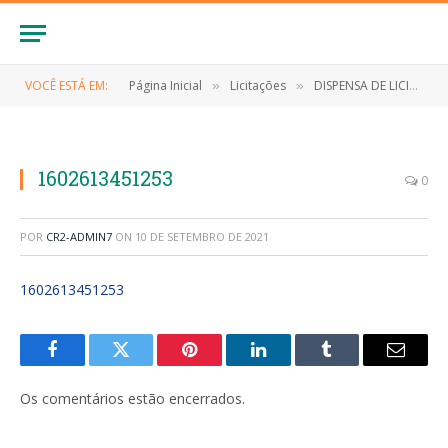
VOCÊ ESTÁ EM:
Página Inicial
Licitações
DISPENSA DE LICITAÇÃO Nº 033/2020 (CONTRATAÇÃO DE EMPRESA PARA AQUISIÇÃO DE EQUIPAMENTO DE PROTEÇÃO INDIVIDUAL-EPI)
»
»
1602613451253
0
POR
CR2-ADMIN7
ON
10 DE SETEMBRO DE 2021
1602613451253
Facebook
Twitter
Pinterest
LinkedIn
Tumblr
E-
mail
Os comentários estão encerrados.