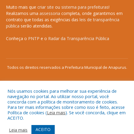
Muito mais que
criar site
ou
sistema para prefeituras
!
Realizamos uma
assessoria
completa, onde garantimos em
contrato que todas as exigências das
leis de transparência
pública
serão atendidas.
Conheça o
PNTP
e o
Radar da Transparência Pública
Todos os direitos reservados a Prefeitura Municipal de Anapurus.
Nós usamos cookies para melhorar sua experiência de
Mapa do Site
Acessar Área Administrativa
navegação no portal. Ao utilizar nosso portal, você
concorda com a política de monitoramento de cookies.
Acessar o Webmail
Para ter mais informações sobre como isso é feito, acesse
Política de cookies (
Leia mais
). Se você concorda, clique em
ACEITO.
ACEITO
Leia mais