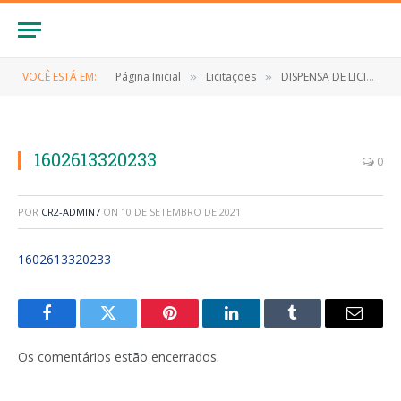
VOCÊ ESTÁ EM:
Página Inicial
Licitações
DISPENSA DE LICITAÇÃO Nº 033/2020 (CONTRATAÇÃO DE EMPRESA PARA AQUISIÇÃO DE EQUIPAMENTO DE PROTEÇÃO INDIVIDUAL-EPI)
»
»
1602613320233
0
POR
CR2-ADMIN7
ON
10 DE SETEMBRO DE 2021
1602613320233
Facebook
Twitter
Pinterest
LinkedIn
Tumblr
E-
mail
Os comentários estão encerrados.