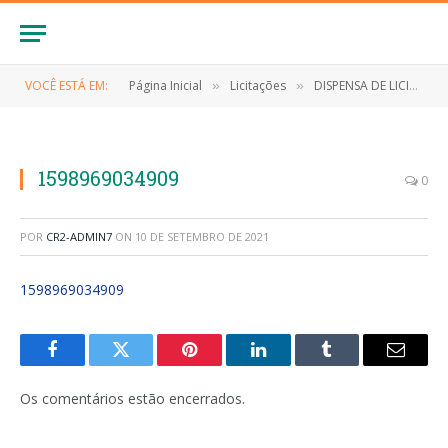
VOCÊ ESTÁ EM:
Página Inicial
Licitações
DISPENSA DE LICITAÇÃO Nº 029/2020 (CONTRATAÇÃO DE EMPRESA PARA PRESTAÇÃO DE SERVIÇOS DE DESINFECÇÃO E HIGIENIZAÇÃO)
»
»
1598969034909
0
POR
CR2-ADMIN7
ON
10 DE SETEMBRO DE 2021
1598969034909
Facebook
Twitter
Pinterest
LinkedIn
Tumblr
E-
mail
Os comentários estão encerrados.