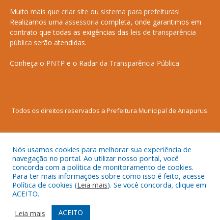
Muito mais que
criar site
ou
sistema para prefeituras
!
Realizamos uma
assessoria
completa, onde garantimos em
contrato que todas as exigências das
leis de transparência
pública
serão atendidas.
Conheça o
PNTP
e o
Radar da Transparência Pública
Todos os direitos reservados a Prefeitura Municipal de Anapurus.
Nós usamos cookies para melhorar sua experiência de
Mapa do Site
Acessar Área Administrativa
navegação no portal. Ao utilizar nosso portal, você
concorda com a política de monitoramento de cookies.
Acessar o Webmail
Para ter mais informações sobre como isso é feito, acesse
Política de cookies (
Leia mais
). Se você concorda, clique em
ACEITO.
ACEITO
Leia mais