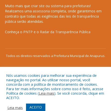
Muito mais que
criar site
ou
sistema para prefeituras
!
Realizamos uma
assessoria
completa, onde garantimos em
contrato que todas as exigências das
leis de transparência
pública
serão atendidas.
Conheça o
PNTP
e o
Radar da Transparência Pública
Todos os direitos reservados a Prefeitura Municipal de Anapurus.
Nós usamos cookies para melhorar sua experiência de
Mapa do Site
Acessar Área Administrativa
navegação no portal. Ao utilizar nosso portal, você
concorda com a política de monitoramento de cookies.
Acessar o Webmail
Para ter mais informações sobre como isso é feito, acesse
Política de cookies (
Leia mais
). Se você concorda, clique em
ACEITO.
ACEITO
Leia mais