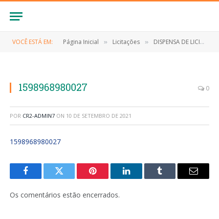
VOCÊ ESTÁ EM:
Página Inicial
Licitações
DISPENSA DE LICITAÇÃO Nº 029/2020 (CONTRATAÇÃO DE EMPRESA PARA PRESTAÇÃO DE SERVIÇOS DE DESINFECÇÃO E HIGIENIZAÇÃO)
»
»
1598968980027
0
POR
CR2-ADMIN7
ON
10 DE SETEMBRO DE 2021
1598968980027
Facebook
Twitter
Pinterest
LinkedIn
Tumblr
E-
mail
Os comentários estão encerrados.