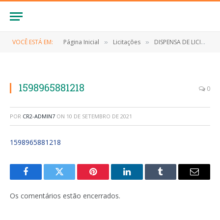
VOCÊ ESTÁ EM:
Página Inicial
Licitações
DISPENSA DE LICITAÇÃO Nº 029/2020 (CONTRATAÇÃO DE EMPRESA PARA PRESTAÇÃO DE SERVIÇOS DE DESINFECÇÃO E HIGIENIZAÇÃO)
»
»
1598965881218
0
POR
CR2-ADMIN7
ON
10 DE SETEMBRO DE 2021
1598965881218
Facebook
Twitter
Pinterest
LinkedIn
Tumblr
E-
mail
Os comentários estão encerrados.