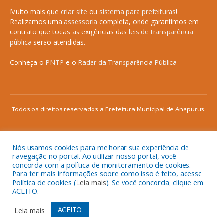
Muito mais que
criar site
ou
sistema para prefeituras
!
Realizamos uma
assessoria
completa, onde garantimos em
contrato que todas as exigências das
leis de transparência
pública
serão atendidas.
Conheça o
PNTP
e o
Radar da Transparência Pública
Todos os direitos reservados a Prefeitura Municipal de Anapurus.
Nós usamos cookies para melhorar sua experiência de
Mapa do Site
Acessar Área Administrativa
navegação no portal. Ao utilizar nosso portal, você
concorda com a política de monitoramento de cookies.
Acessar o Webmail
Para ter mais informações sobre como isso é feito, acesse
Política de cookies (
Leia mais
). Se você concorda, clique em
ACEITO.
ACEITO
Leia mais