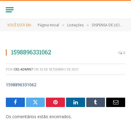
VOCÊ ESTÁ EM:
Página Inicial
Licitações
DISPENSA DE LICITAÇÃO Nº 027/2020 (Contratação de empresa para aquisição de totem dispensador de álcool em gel)
»
»
1598896331062
0
POR
CR2-ADMIN7
ON
10 DE SETEMBRO DE 2021
1598896331062
Facebook
Twitter
Pinterest
LinkedIn
Tumblr
E-
mail
Os comentários estão encerrados.