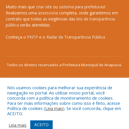
Muito mais que
criar site
ou
sistema para prefeituras
!
Realizamos uma
assessoria
completa, onde garantimos em
contrato que todas as exigências das
leis de transparência
pública
serão atendidas.
Conheça o
PNTP
e o
Radar da Transparência Pública
Todos os direitos reservados a Prefeitura Municipal de Anapurus.
Nós usamos cookies para melhorar sua experiência de
Mapa do Site
Acessar Área Administrativa
navegação no portal. Ao utilizar nosso portal, você
concorda com a política de monitoramento de cookies.
Acessar o Webmail
Para ter mais informações sobre como isso é feito, acesse
Política de cookies (
Leia mais
). Se você concorda, clique em
ACEITO.
ACEITO
Leia mais