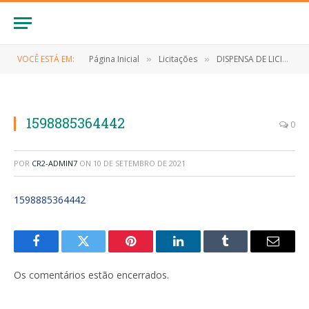
VOCÊ ESTÁ EM:
Página Inicial
Licitações
DISPENSA DE LICITAÇÃO Nº 027/2020 (Contratação de empresa para aquisição de totem dispensador de álcool em gel)
»
»
1598885364442
0
POR
CR2-ADMIN7
ON
10 DE SETEMBRO DE 2021
1598885364442
Facebook
Twitter
Pinterest
LinkedIn
Tumblr
E-
mail
Os comentários estão encerrados.