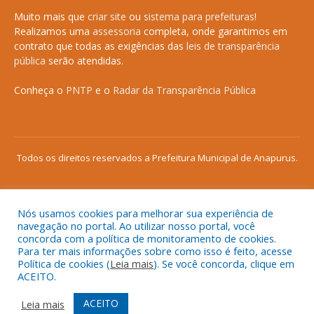
Muito mais que
criar site
ou
sistema para prefeituras
!
Realizamos uma
assessoria
completa, onde garantimos em
contrato que todas as exigências das
leis de transparência
pública
serão atendidas.
Conheça o
PNTP
e o
Radar da Transparência Pública
Todos os direitos reservados a Prefeitura Municipal de Anapurus.
Nós usamos cookies para melhorar sua experiência de
Mapa do Site
Acessar Área Administrativa
navegação no portal. Ao utilizar nosso portal, você
concorda com a política de monitoramento de cookies.
Acessar o Webmail
Para ter mais informações sobre como isso é feito, acesse
Política de cookies (
Leia mais
). Se você concorda, clique em
ACEITO.
ACEITO
Leia mais