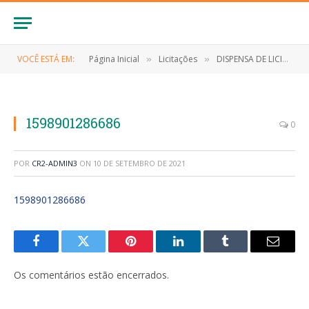
VOCÊ ESTÁ EM:
Página Inicial
Licitações
DISPENSA DE LICITAÇÃO Nº 026/2020 (Contratação de empresa para aquisição de equipamentos de proteção individual-EPI de interesse da Secretaria Municipal de Assistência Social, referente as medidas de enfrentamento ao Novo Coronavírus (Covid-19))
»
»
1598901286686
0
POR
CR2-ADMIN3
ON
10 DE SETEMBRO DE 2021
1598901286686
Facebook
Twitter
Pinterest
LinkedIn
Tumblr
E-
mail
Os comentários estão encerrados.