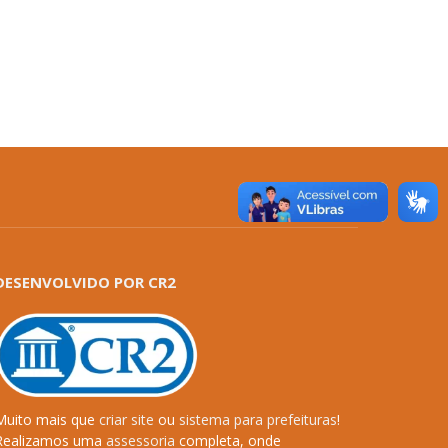
DESENVOLVIDO POR CR2
Muito mais que
criar site
ou
sistema para prefeituras
!
Realizamos uma
assessoria
completa, onde