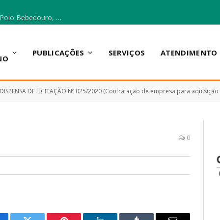
Escola Municipal Vicentina Vieira dos Santos, no Polo Bebedouro, recebeu materiais para a implantação do Cantinho da Leitura e da Sala Multidisciplinar.
PUBLICAÇÕES
SERVIÇOS
ATENDIMENTO
NO
DISPENSA DE LICITAÇÃO Nº 025/2020 (Contratação de empresa para aquisição de kit’s de gênero alimentícios, 
0