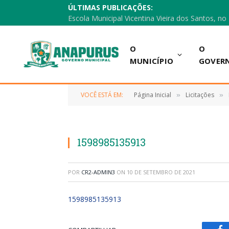
ÚLTIMAS PUBLICAÇÕES:
O
O
MUNICÍPIO
GOVER
VOCÊ ESTÁ EM:
Página Inicial
Licitações
»
»
1598985135913
POR
CR2-ADMIN3
ON
10 DE SETEMBRO DE 2021
1598985135913