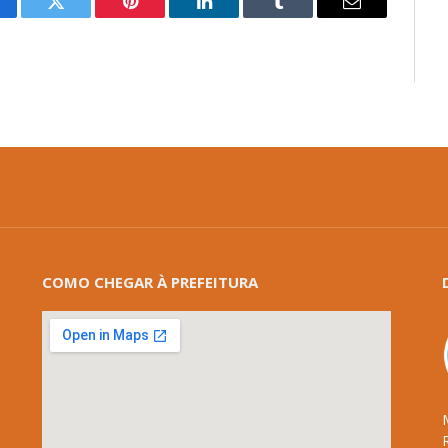
cebook
Twitter
Pinterest
LinkedIn
Tumblr
E-
mail
COMO CHEGAR À PREFEITURA