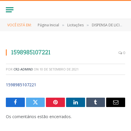
VOCÊ ESTÁ EM:
Página Inicial
Licitações
DISPENSA DE LICITAÇÃO Nº 025/2020 (Contratação de empresa para aquisição de kit’s de gênero alimentícios, as famílias desabrigadas na zona rural do município de Anapurus-MA)
»
»
1598985107221
0
POR
CR2-ADMIN3
ON
10 DE SETEMBRO DE 2021
1598985107221
Facebook
Twitter
Pinterest
LinkedIn
Tumblr
E-
mail
Os comentários estão encerrados.