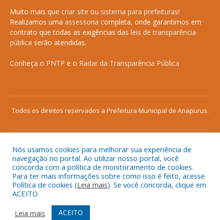
Muito mais que
criar site
ou
sistema para prefeituras
!
Realizamos uma
assessoria
completa, onde garantimos em
contrato que todas as exigências das
leis de transparência
pública
serão atendidas.
Conheça o
PNTP
e o
Radar da Transparência Pública
Todos os direitos reservados a Prefeitura Municipal de Anapurus.
Nós usamos cookies para melhorar sua experiência de
Mapa do Site
Acessar Área Administrativa
navegação no portal. Ao utilizar nosso portal, você
concorda com a política de monitoramento de cookies.
Acessar o Webmail
Para ter mais informações sobre como isso é feito, acesse
Política de cookies (
Leia mais
). Se você concorda, clique em
ACEITO.
ACEITO
Leia mais